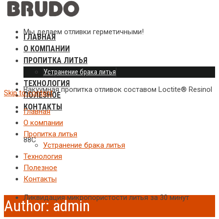
Мы делаем отливки герметичными!
ГЛАВНАЯ
О КОМПАНИИ
ПРОПИТКА ЛИТЬЯ
Устранение брака литья
ТЕХНОЛОГИЯ
Вакуумная пропитка отливок составом Loctite® Resinol
Skip to content
ПОЛЕЗНОЕ
КОНТАКТЫ
Главная
О компании
Пропитка литья
88С
Устранение брака литья
Технология
Полезное
Контакты
Ликвидация микропористости литья за 30 минут
Author:
admin