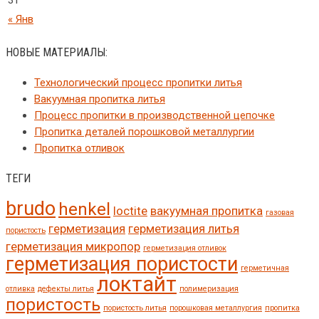
31
« Янв
НОВЫЕ МАТЕРИАЛЫ:
Технологический процесс пропитки литья
Вакуумная пропитка литья
Процесс пропитки в производственной цепочке
Пропитка деталей порошковой металлургии
Пропитка отливок
ТЕГИ
brudo
henkel
loctite
вакуумная пропитка
газовая
герметизация
герметизация литья
пористость
герметизация микропор
герметизация отливок
герметизация пористости
герметичная
локтайт
отливка
дефекты литья
полимеризация
пористость
пористость литья
порошковая металлургия
пропитка